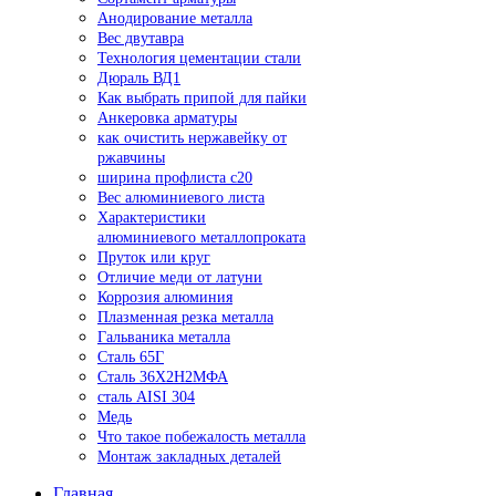
Анодирование металла
Вес двутавра
Технология цементации стали
Дюраль ВД1
Как выбрать припой для пайки
Анкеровка арматуры
как очистить нержавейку от
ржавчины
ширина профлиста с20
Вес алюминиевого листа
Характеристики
алюминиевого металлопроката
Пруток или круг
Отличие меди от латуни
Коррозия алюминия
Плазменная резка металла
Гальваника металла
Сталь 65Г
Сталь 36Х2Н2МФА
сталь AISI 304
Медь
Что такое побежалость металла
Монтаж закладных деталей
Главная