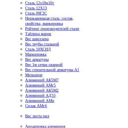
Сталь 12х18н10т
Сталь 12Х13
Сталь 09Г2С
Нержавеющая сталь: состав,
свойства, маркировка
Рейтинг производителей стали
Таблица марок
Вес швеллера
Вес трубы стальной
Сталь 10ХСНД
Маркировка
Вес арматуры
Вес 1м сетки сварной
Вес строительной арматуры А1
Мельхиор
Алюминий АК5М7
Алюминий АМг5
Алюминий АК5М2
Алюминий АД33
Алюминий АМц
Сплав АМг6
Вес листа пвл
Анодировка алюминия