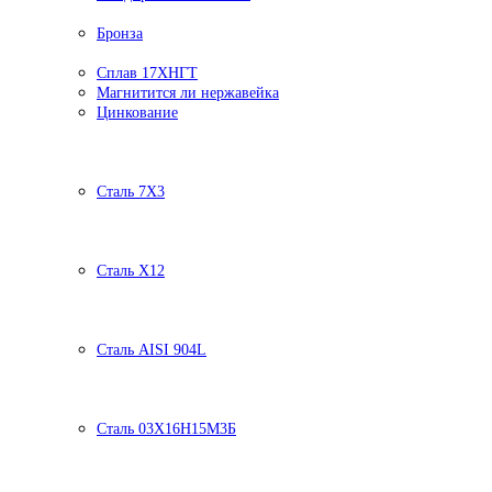
Бронза
Сплав 17ХНГТ
Магнитится ли нержавейка
Цинкование
Сталь 7Х3
Сталь Х12
Сталь AISI 904L
Сталь 03Х16Н15М3Б