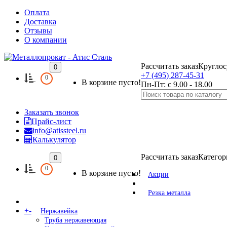
Оплата
Доставка
Отзывы
О компании
Рассчитать заказ
Круглос
0
+7 (495) 287-45-31
0
В корзине пусто!
Пн-Пт: с 9.00 - 18.00
Заказать звонок
Прайс-лист
info@atissteel.ru
Калькулятор
Рассчитать заказ
Категор
0
0
В корзине пусто!
Акции
Резка металла
+
-
Нержавейка
Труба нержавеющая