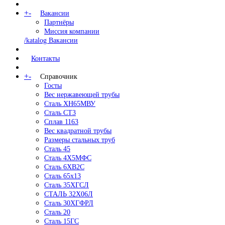
+
-
Вакансии
Партнёры
Миссия компании
/katalog Вакансии
Контакты
+
-
Справочник
Госты
Вес нержавеющей трубы
Сталь ХН65МВУ
Сталь СТ3
Сплав 1163
Вес квадратной трубы
Размеры стальных труб
Сталь 45
Сталь 4Х5МФС
Сталь 6ХВ2С
Сталь 65х13
Сталь 35ХГСЛ
СТАЛЬ 32Х06Л
Сталь 30ХГФРЛ
Сталь 20
Сталь 15ГС