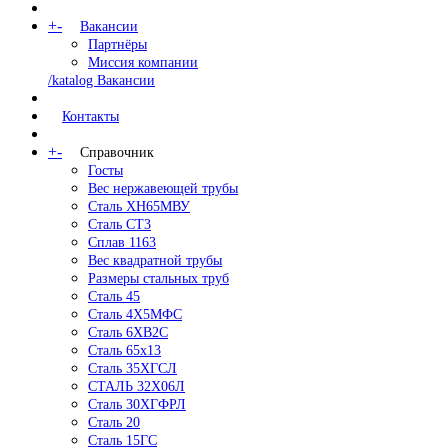
+
-
Вакансии
Партнёры
Миссия компании
/katalog Вакансии
Контакты
+
-
Справочник
Госты
Вес нержавеющей трубы
Сталь ХН65МВУ
Сталь СТ3
Сплав 1163
Вес квадратной трубы
Размеры стальных труб
Сталь 45
Сталь 4Х5МФС
Сталь 6ХВ2С
Сталь 65х13
Сталь 35ХГСЛ
СТАЛЬ 32Х06Л
Сталь 30ХГФРЛ
Сталь 20
Сталь 15ГС