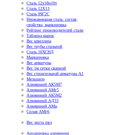
Сталь 12х18н10т
Сталь 12Х13
Сталь 09Г2С
Нержавеющая сталь: состав,
свойства, маркировка
Рейтинг производителей стали
Таблица марок
Вес швеллера
Вес трубы стальной
Сталь 10ХСНД
Маркировка
Вес арматуры
Вес 1м сетки сварной
Вес строительной арматуры А1
Мельхиор
Алюминий АК5М7
Алюминий АМг5
Алюминий АК5М2
Алюминий АД33
Алюминий АМц
Сплав АМг6
Вес листа пвл
Анодировка алюминия