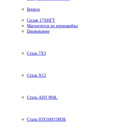
Бронза
Сплав 17ХНГТ
Магнитится ли нержавейка
Цинкование
Сталь 7Х3
Сталь Х12
Сталь AISI 904L
Сталь 03Х16Н15М3Б