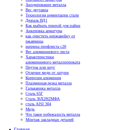
Анодирование металла
Вес двутавра
Технология цементации стали
Дюраль ВД1
Как выбрать припой для пайки
Анкеровка арматуры
как очистить нержавейку от
ржавчины
ширина профлиста с20
Вес алюминиевого листа
Характеристики
алюминиевого металлопроката
Пруток или круг
Отличие меди от латуни
Коррозия алюминия
Плазменная резка металла
Гальваника металла
Сталь 65Г
Сталь 36Х2Н2МФА
сталь AISI 304
Медь
Что такое побежалость металла
Монтаж закладных деталей
Главная