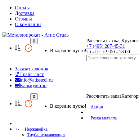
Оплата
Доставка
Отзывы
О компании
Рассчитать заказ
Круглос
0
+7 (495) 287-45-31
0
В корзине пусто!
Пн-Пт: с 9.00 - 18.00
Заказать звонок
Прайс-лист
info@atissteel.ru
Калькулятор
Рассчитать заказ
Категор
0
0
В корзине пусто!
Акции
Резка металла
+
-
Нержавейка
Труба нержавеющая